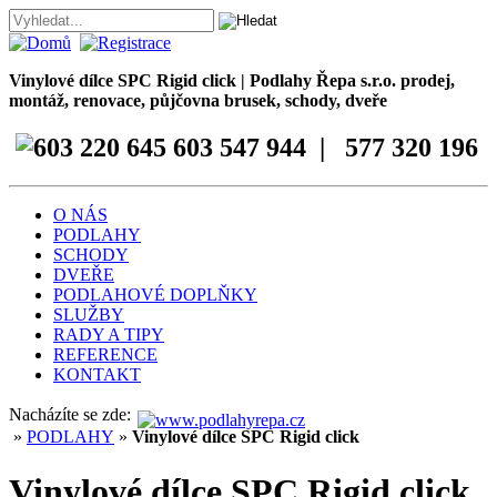
Vinylové dílce SPC Rigid click | Podlahy Řepa s.r.o. prodej,
montáž, renovace, půjčovna brusek, schody, dveře
603 547 944 | 577 320 196
O NÁS
PODLAHY
SCHODY
DVEŘE
PODLAHOVÉ DOPLŇKY
SLUŽBY
RADY A TIPY
REFERENCE
KONTAKT
Nacházíte se zde:
»
PODLAHY
»
Vinylové dílce SPC Rigid click
Vinylové dílce SPC Rigid click