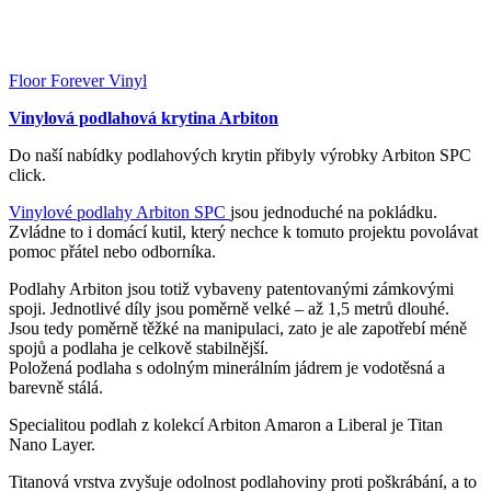
Floor Forever Vinyl
Vinylová podlahová krytina Arbiton
Do naší nabídky podlahových krytin přibyly výrobky Arbiton SPC
click.
Vinylové podlahy Arbiton SPC
jsou jednoduché na pokládku.
Zvládne to i domácí kutil, který nechce k tomuto projektu povolávat
pomoc přátel nebo odborníka.
Podlahy Arbiton jsou totiž vybaveny patentovanými zámkovými
spoji. Jednotlivé díly jsou poměrně velké – až 1,5 metrů dlouhé.
Jsou tedy poměrně těžké na manipulaci, zato je ale zapotřebí méně
spojů a podlaha je celkově stabilnější.
Položená podlaha s odolným minerálním jádrem je vodotěsná a
barevně stálá.
Specialitou podlah z kolekcí Arbiton Amaron a Liberal je Titan
Nano Layer.
Titanová vrstva zvyšuje odolnost podlahoviny proti poškrábání, a to