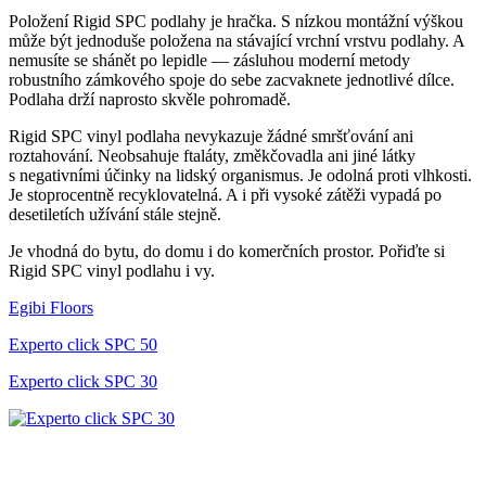
Položení Rigid SPC podlahy je hračka. S nízkou montážní výškou
může být jednoduše položena na stávající vrchní vrstvu podlahy. A
nemusíte se shánět po lepidle — zásluhou moderní metody
robustního zámkového spoje do sebe zacvaknete jednotlivé dílce.
Podlaha drží naprosto skvěle pohromadě.
Rigid SPC vinyl podlaha nevykazuje žádné smršťování ani
roztahování. Neobsahuje ftaláty, změkčovadla ani jiné látky
s negativními účinky na lidský organismus. Je odolná proti vlhkosti.
Je stoprocentně recyklovatelná. A i při vysoké zátěži vypadá po
desetiletích užívání stále stejně.
Je vhodná do bytu, do domu i do komerčních prostor. Pořiďte si
Rigid SPC vinyl podlahu i vy.
Egibi Floors
Experto click SPC 50
Experto click SPC 30