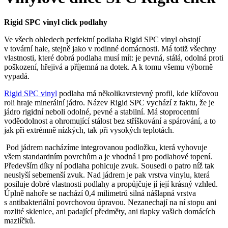
Rigid SPC vinyl click podlahy
Ve všech ohledech perfektní podlaha Rigid SPC vinyl obstojí
v tovární hale, stejně jako v rodinné domácnosti. Má totiž všechny
vlastnosti, které dobrá podlaha musí mít: je pevná, stálá, odolná proti
poškození, hřejivá a příjemná na dotek. A k tomu všemu výborně
vypadá.
Rigid SPC vinyl
podlaha má několikavrstevný profil, kde klíčovou
roli hraje minerální jádro. Název Rigid SPC vychází z faktu, že je
jádro rigidní neboli odolné, pevné a stabilní. Má stoprocentní
voděodolnost a ohromující stálost bez stříškování a spárování, a to
jak při extrémně nízkých, tak při vysokých teplotách.
Pod jádrem nacházíme integrovanou podložku, která vyhovuje
všem standardním povrchům a je vhodná i pro podlahové topení.
Především díky ní podlaha pohlcuje zvuk. Sousedi o patro níž tak
neuslyší sebemenší zvuk. Nad jádrem je pak vrstva vinylu, která
posiluje dobré vlastnosti podlahy a propůjčuje jí její krásný vzhled.
Úplně nahoře se nachází 0,4 milimetrů silná nášlapná vrstva
s antibakteriální povrchovou úpravou. Nezanechají na ní stopu ani
rozlité sklenice, ani padající předměty, ani tlapky vašich domácích
mazlíčků.