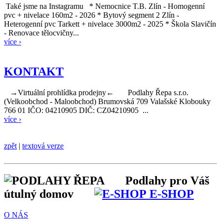
Také jsme na Instagramu * Nemocnice T.B. Zlín - Homogenní
pvc + nivelace 160m2 - 2026 * Bytový segment 2 Zlín -
Heterogenní pvc Tarkett + nivelace 3000m2 - 2025 * Škola Slavičín
- Renovace tělocvičny...
více ›
KONTAKT
→Virtuální prohlídka prodejny← Podlahy Řepa s.r.o.
(Velkoobchod - Maloobchod) Brumovská 709 Valašské Klobouky
766 01 IČO: 04210905 DIČ: CZ04210905 ...
více ›
zpět
|
textová verze
Podlahy pro Váš
útulný domov
E-SHOP
O NÁS