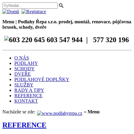
Menu | Podlahy Řepa s.r.o. prodej, montáž, renovace, půjčovna
brusek, schody, dveře
603 547 944 | 577 320 196
O NÁS
PODLAHY
SCHODY
DVEŘE
PODLAHOVÉ DOPLŇKY
SLUŽBY
RADY A TIPY
REFERENCE
KONTAKT
Nacházíte se zde:
»
Menu
REFERENCE