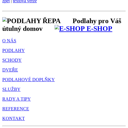
zpět
|
textová verze
Podlahy pro Váš
útulný domov
E-SHOP
O NÁS
PODLAHY
SCHODY
DVEŘE
PODLAHOVÉ DOPLŇKY
SLUŽBY
RADY A TIPY
REFERENCE
KONTAKT