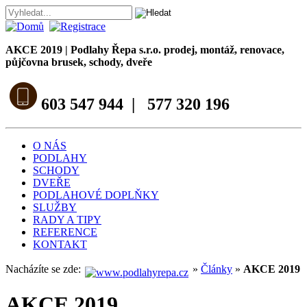
AKCE 2019 | Podlahy Řepa s.r.o. prodej, montáž, renovace,
půjčovna brusek, schody, dveře
603 547 944 | 577 320 196
O NÁS
PODLAHY
SCHODY
DVEŘE
PODLAHOVÉ DOPLŇKY
SLUŽBY
RADY A TIPY
REFERENCE
KONTAKT
Nacházíte se zde:
»
Články
»
AKCE 2019
AKCE 2019